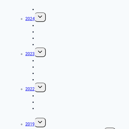
des Kölner Friedhofs Melaten
Frühjahrswanderung
Untermenü
2024
umschalten
Jahrestreffen
Besichtigung der Ordensburg Vogelsang
Wanderung des SBR
Besichtigung des Fliegerhorsts Nörvenich
Untermenü
2023
umschalten
Jahrestreffen 2023
Besuch des Hänneschen Theather
Flughafenbesichtigung Köln-Bonn
Führung durch den Fernwärmetunnel Köln
Untermenü
2022
umschalten
Jahrestreffen 2022
Sommerwanderung Billiger Wald
Halbtagesfahrt zum „Adenauerhaus“ in
Rhöndorf
Untermenü
2019
umschalten