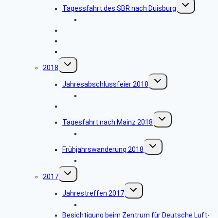
Untermenü
Tagessfahrt des SBR nach Duisburg
umschalten
Bildergalerie
Besichtigung Kloster Mariawald
Herbstwanderung 2019
Jahrestreffen 2019
Untermenü
2018
umschalten
Untermenü
Jahresabschlussfeier 2018
umschalten
Bildergalerie Jahresabschlussfeier 2018
Besuch des Hänneschen Theaters
Untermenü
Tagesfahrt nach Mainz 2018
umschalten
Bildergalerie Tagesfahrt 2018
Untermenü
Frühjahrswanderung 2018
umschalten
Bildergalerie Frühjahrswanderung 2018
Untermenü
2017
umschalten
Untermenü
Jahrestreffen 2017
umschalten
Bildergalerie Jahrestreffen 2017
Besichtigung beim Zentrum für Deutsche Luft-