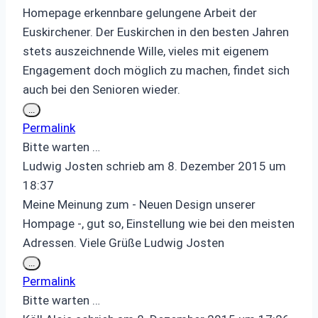
Homepage erkennbare gelungene Arbeit der
Euskirchener. Der Euskirchen in den besten Jahren
stets auszeichnende Wille, vieles mit eigenem
Engagement doch möglich zu machen, findet sich
auch bei den Senioren wieder.
Diese
...
Metabox
Permalink
ein-/ausblenden.
Bitte warten …
Ludwig Josten
schrieb am
8. Dezember 2015
um
18:37
Meine Meinung zum - Neuen Design unserer
Hompage -, gut so, Einstellung wie bei den meisten
Adressen. Viele Grüße Ludwig Josten
Diese
...
Metabox
Permalink
ein-/ausblenden.
Bitte warten …