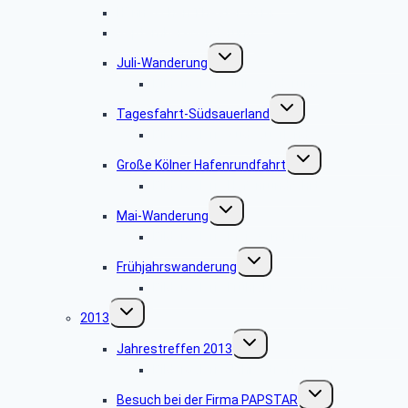
Hänneschen Theater 2014
September-Wanderung
Untermenü
Juli-Wanderung
umschalten
Bildergalerie Juli-Wanderung
Untermenü
Tagesfahrt-Südsauerland
umschalten
Bildergalerie Südsauerland
Untermenü
Große Kölner Hafenrundfahrt
umschalten
Bildergalerie Hafenrundfahrt
Untermenü
Mai-Wanderung
umschalten
Bildergalerie Mai-Wanderung
Untermenü
Frühjahrswanderung
umschalten
Bildergalerie Frühjahrswanderung
Untermenü
2013
umschalten
Untermenü
Jahrestreffen 2013
umschalten
Bildergalerie Jahrestreffen 2013
Untermenü
Besuch bei der Firma PAPSTAR
umschalten