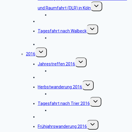
Untermenü
und Raumfahrt (DLR) in Köln
umschalten
Bildergalerie DLR Köln
Besuch des Hänneschen Theaters
Untermenü
Tagesfahrt nach Walbeck
umschalten
Bildergalerie der Tagesfahrt nach Walbeck
Frühjahrswanderung 2017
Untermenü
2016
umschalten
Untermenü
Jahrestreffen 2016
umschalten
Bildergalerie Jahrestreffen 2016
Besuch des Hänneschen Theaters
Untermenü
Herbstwanderung 2016
umschalten
Bildergalerie Herbstwanderung 2016
Untermenü
Tagesfahrt nach Trier 2016
umschalten
Bildergalerie Tagesfahrt Trier 2016
Halbtagesfahrt 17.05.2016
Untermenü
Frühjahrswanderung 2016
umschalten