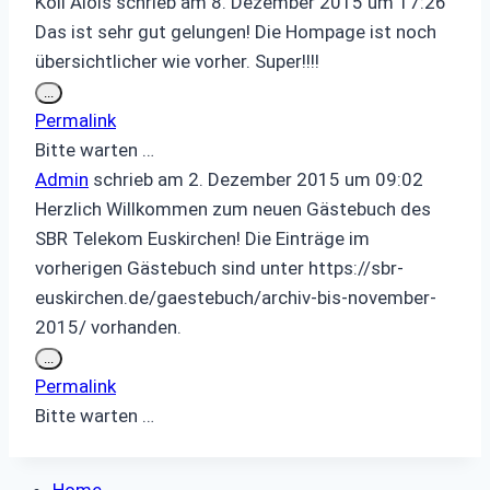
Köll Alois
schrieb am
8. Dezember 2015
um
17:26
Das ist sehr gut gelungen! Die Hompage ist noch
übersichtlicher wie vorher. Super!!!!
Diese
...
Metabox
Permalink
ein-/ausblenden.
Bitte warten …
Admin
schrieb am
2. Dezember 2015
um
09:02
Herzlich Willkommen zum neuen Gästebuch des
SBR Telekom Euskirchen! Die Einträge im
vorherigen Gästebuch sind unter https://sbr-
euskirchen.de/gaestebuch/archiv-bis-november-
2015/ vorhanden.
Diese
...
Metabox
Permalink
ein-/ausblenden.
Bitte warten …
Home