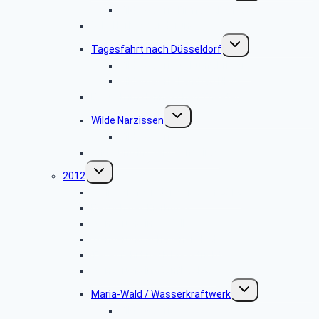
Bildergalerie Firma PAPSTAR
Ville-Herbstwanderung
Untermenü
Tagesfahrt nach Düsseldorf
umschalten
Bildergalerie Schuhfabrik Ara
Bildergalerie Landtag NRW
Besuch im Hänneschen Theater
Untermenü
Wilde Narzissen
umschalten
Bildergalerie
Änderung im Seniorenbeirat
Untermenü
2012
umschalten
Jahrestreffen der Senioren 2012
Besuch des Eierhofes
Wanderung in der Ville
Wanderung Schavener Heide
Tagesfahrt nach Maastricht
Wanderung im Genfbachtal
Untermenü
Maria-Wald / Wasserkraftwerk
umschalten
Bildergalerie