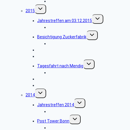
Bildergalerie Frühjahrswanderung
Untermenü
2015
umschalten
Untermenü
Jahrestreffen am 03.12.2015
umschalten
Bildergalerie Jahrestreffen 2015
Untermenü
Besichtigung Zuckerfabrik
umschalten
Bildergalerie Zuckerfabrik
Herbstwanderung 2015
Besuch des Hänneschen-Theaters
Untermenü
Tagesfahrt nach Mendig
umschalten
Bildergalerie Mendig
Besichtigung Ford Werke Köln
Frühjahrswanderung 2015
Untermenü
2014
umschalten
Untermenü
Jahrestreffen 2014
umschalten
Bildergalerie 2014
Untermenü
Post Tower Bonn
umschalten
Bildergalerie Post Tower