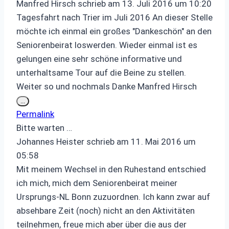
Manfred Hirsch
schrieb am
13. Juli 2016
um
10:20
Tagesfahrt nach Trier im Juli 2016 An dieser Stelle
möchte ich einmal ein großes "Dankeschön" an den
Seniorenbeirat loswerden. Wieder einmal ist es
gelungen eine sehr schöne informative und
unterhaltsame Tour auf die Beine zu stellen.
Weiter so und nochmals Danke Manfred Hirsch
Diese
...
Metabox
Permalink
ein-/ausblenden.
Bitte warten …
Johannes Heister
schrieb am
11. Mai 2016
um
05:58
Mit meinem Wechsel in den Ruhestand entschied
ich mich, mich dem Seniorenbeirat meiner
Ursprungs-NL Bonn zuzuordnen. Ich kann zwar auf
absehbare Zeit (noch) nicht an den Aktivitäten
teilnehmen, freue mich aber über die aus der