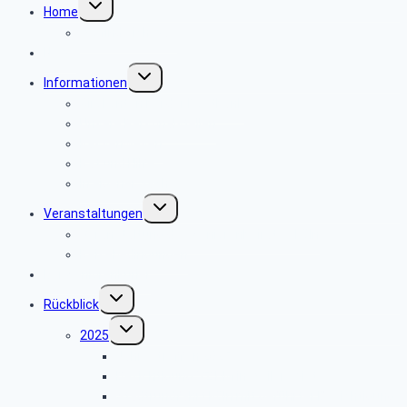
Home
umschalten
Wo finde ich was
News
Untermenü
Informationen
umschalten
Girokonten bei der Postbank
Unsere Personalstellen
Kassenwesen
Rat und Hilfe
In eigener Sache
Untermenü
Veranstaltungen
umschalten
Veranstaltung des Seniorenbeirates Köln
Reisebedingungen
Der Seniorenkurier
Untermenü
Rückblick
umschalten
Untermenü
2025
umschalten
Jahrestreffen 2025
Besichtigung VZ DM in Weilerswist
Stadtrundfahrt Köln mit geführter Besichtigung