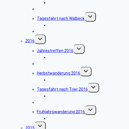
Bildergalerie DLR Köln
Besuch des Hänneschen Theaters
Untermenü
Tagesfahrt nach Walbeck
umschalten
Bildergalerie der Tagesfahrt nach Walbeck
Frühjahrswanderung 2017
Untermenü
2016
umschalten
Untermenü
Jahrestreffen 2016
umschalten
Bildergalerie Jahrestreffen 2016
Besuch des Hänneschen Theaters
Untermenü
Herbstwanderung 2016
umschalten
Bildergalerie Herbstwanderung 2016
Untermenü
Tagesfahrt nach Trier 2016
umschalten
Bildergalerie Tagesfahrt Trier 2016
Halbtagesfahrt 17.05.2016
Untermenü
Frühjahrswanderung 2016
umschalten
Bildergalerie Frühjahrswanderung
Untermenü
2015
umschalten