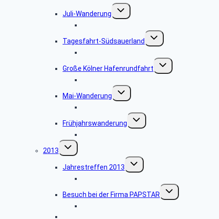
Untermenü
Juli-Wanderung
umschalten
Bildergalerie Juli-Wanderung
Untermenü
Tagesfahrt-Südsauerland
umschalten
Bildergalerie Südsauerland
Untermenü
Große Kölner Hafenrundfahrt
umschalten
Bildergalerie Hafenrundfahrt
Untermenü
Mai-Wanderung
umschalten
Bildergalerie Mai-Wanderung
Untermenü
Frühjahrswanderung
umschalten
Bildergalerie Frühjahrswanderung
Untermenü
2013
umschalten
Untermenü
Jahrestreffen 2013
umschalten
Bildergalerie Jahrestreffen 2013
Untermenü
Besuch bei der Firma PAPSTAR
umschalten
Bildergalerie Firma PAPSTAR
Ville-Herbstwanderung