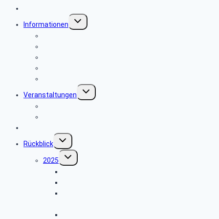
News
Untermenü
Informationen
umschalten
Girokonten bei der Postbank
Unsere Personalstellen
Kassenwesen
Rat und Hilfe
In eigener Sache
Untermenü
Veranstaltungen
umschalten
Veranstaltung des Seniorenbeirates Köln
Reisebedingungen
Der Seniorenkurier
Untermenü
Rückblick
umschalten
Untermenü
2025
umschalten
Jahrestreffen 2025
Besichtigung VZ DM in Weilerswist
Stadtrundfahrt Köln mit geführter Besichtigung
des Kölner Friedhofs Melaten
Frühjahrswanderung