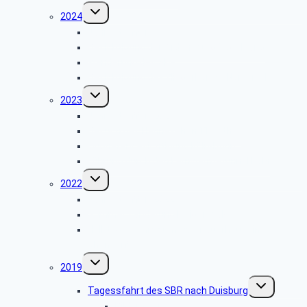
Untermenü
2024
umschalten
Jahrestreffen
Besichtigung der Ordensburg Vogelsang
Wanderung des SBR
Besichtigung des Fliegerhorsts Nörvenich
Untermenü
2023
umschalten
Jahrestreffen 2023
Besuch des Hänneschen Theather
Flughafenbesichtigung Köln-Bonn
Führung durch den Fernwärmetunnel Köln
Untermenü
2022
umschalten
Jahrestreffen 2022
Sommerwanderung Billiger Wald
Halbtagesfahrt zum „Adenauerhaus“ in
Rhöndorf
Untermenü
2019
umschalten
Untermenü
Tagessfahrt des SBR nach Duisburg
umschalten
Bildergalerie