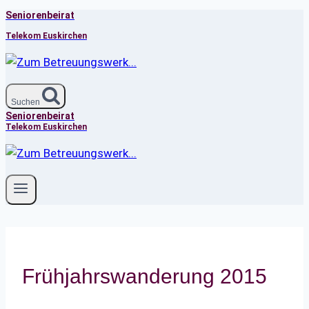
Seniorenbeirat
Zum
Inhalt
Telekom Euskirchen
springen
Suchen
Seniorenbeirat
Telekom Euskirchen
Frühjahrswanderung 2015