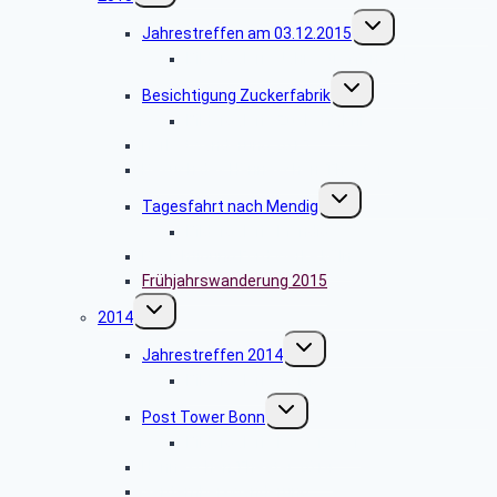
Untermenü
Jahrestreffen am 03.12.2015
umschalten
Bildergalerie Jahrestreffen 2015
Untermenü
Besichtigung Zuckerfabrik
umschalten
Bildergalerie Zuckerfabrik
Herbstwanderung 2015
Besuch des Hänneschen-Theaters
Untermenü
Tagesfahrt nach Mendig
umschalten
Bildergalerie Mendig
Besichtigung Ford Werke Köln
Frühjahrswanderung 2015
Untermenü
2014
umschalten
Untermenü
Jahrestreffen 2014
umschalten
Bildergalerie 2014
Untermenü
Post Tower Bonn
umschalten
Bildergalerie Post Tower
Hänneschen Theater 2014
September-Wanderung