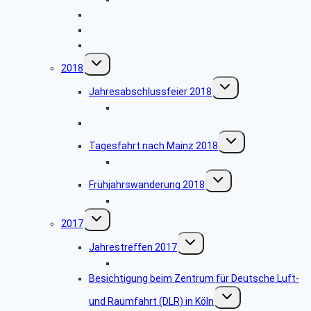
Besichtigung Kloster Mariawald
Herbstwanderung 2019
Jahrestreffen 2019
Untermenü
2018
umschalten
Untermenü
Jahresabschlussfeier 2018
umschalten
Bildergalerie Jahresabschlussfeier 2018
Besuch des Hänneschen Theaters
Untermenü
Tagesfahrt nach Mainz 2018
umschalten
Bildergalerie Tagesfahrt 2018
Untermenü
Frühjahrswanderung 2018
umschalten
Bildergalerie Frühjahrswanderung 2018
Untermenü
2017
umschalten
Untermenü
Jahrestreffen 2017
umschalten
Bildergalerie Jahrestreffen 2017
Besichtigung beim Zentrum für Deutsche Luft-
Untermenü
und Raumfahrt (DLR) in Köln
umschalten