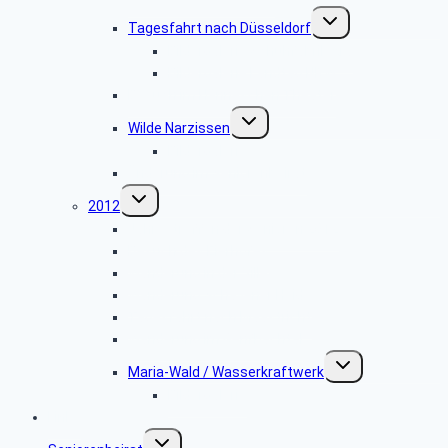
Untermenü
Tagesfahrt nach Düsseldorf
umschalten
Bildergalerie Schuhfabrik Ara
Bildergalerie Landtag NRW
Besuch im Hänneschen Theater
Untermenü
Wilde Narzissen
umschalten
Bildergalerie
Änderung im Seniorenbeirat
Untermenü
2012
umschalten
Jahrestreffen der Senioren 2012
Besuch des Eierhofes
Wanderung in der Ville
Wanderung Schavener Heide
Tagesfahrt nach Maastricht
Wanderung im Genfbachtal
Untermenü
Maria-Wald / Wasserkraftwerk
umschalten
Bildergalerie
Links
Untermenü