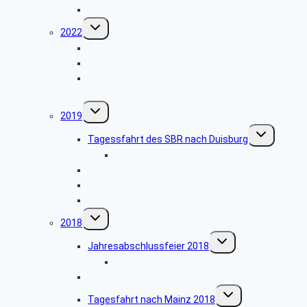
Führung durch den Fernwärmetunnel Köln
Untermenü
2022
umschalten
Jahrestreffen 2022
Sommerwanderung Billiger Wald
Halbtagesfahrt zum „Adenauerhaus“ in
Rhöndorf
Untermenü
2019
umschalten
Untermenü
Tagessfahrt des SBR nach Duisburg
umschalten
Bildergalerie
Besichtigung Kloster Mariawald
Herbstwanderung 2019
Jahrestreffen 2019
Untermenü
2018
umschalten
Untermenü
Jahresabschlussfeier 2018
umschalten
Bildergalerie Jahresabschlussfeier 2018
Besuch des Hänneschen Theaters
Untermenü
Tagesfahrt nach Mainz 2018
umschalten