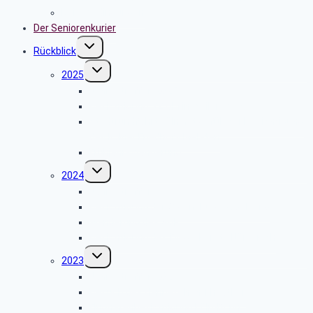
Reisebedingungen
Der Seniorenkurier
Untermenü
Rückblick
umschalten
Untermenü
2025
umschalten
Jahrestreffen 2025
Besichtigung VZ DM in Weilerswist
Stadtrundfahrt Köln mit geführter Besichtigung
des Kölner Friedhofs Melaten
Frühjahrswanderung
Untermenü
2024
umschalten
Jahrestreffen
Besichtigung der Ordensburg Vogelsang
Wanderung des SBR
Besichtigung des Fliegerhorsts Nörvenich
Untermenü
2023
umschalten
Jahrestreffen 2023
Besuch des Hänneschen Theather
Flughafenbesichtigung Köln-Bonn