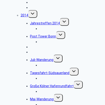
Besichtigung Ford Werke Köln
Frühjahrswanderung 2015
Untermenü
2014
umschalten
Untermenü
Jahrestreffen 2014
umschalten
Bildergalerie 2014
Untermenü
Post Tower Bonn
umschalten
Bildergalerie Post Tower
Hänneschen Theater 2014
September-Wanderung
Untermenü
Juli-Wanderung
umschalten
Bildergalerie Juli-Wanderung
Untermenü
Tagesfahrt-Südsauerland
umschalten
Bildergalerie Südsauerland
Untermenü
Große Kölner Hafenrundfahrt
umschalten
Bildergalerie Hafenrundfahrt
Untermenü
Mai-Wanderung
umschalten
Bildergalerie Mai-Wanderung