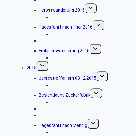
Untermenü
Herbstwanderung 2016
umschalten
Bildergalerie Herbstwanderung 2016
Untermenü
Tagesfahrt nach Trier 2016
umschalten
Bildergalerie Tagesfahrt Trier 2016
Halbtagesfahrt 17.05.2016
Untermenü
Frühjahrswanderung 2016
umschalten
Bildergalerie Frühjahrswanderung
Untermenü
2015
umschalten
Untermenü
Jahrestreffen am 03.12.2015
umschalten
Bildergalerie Jahrestreffen 2015
Untermenü
Besichtigung Zuckerfabrik
umschalten
Bildergalerie Zuckerfabrik
Herbstwanderung 2015
Besuch des Hänneschen-Theaters
Untermenü
Tagesfahrt nach Mendig
umschalten
Bildergalerie Mendig