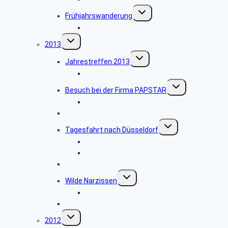
Untermenü
Frühjahrswanderung
umschalten
Bildergalerie Frühjahrswanderung
Untermenü
2013
umschalten
Untermenü
Jahrestreffen 2013
umschalten
Bildergalerie Jahrestreffen 2013
Untermenü
Besuch bei der Firma PAPSTAR
umschalten
Bildergalerie Firma PAPSTAR
Ville-Herbstwanderung
Untermenü
Tagesfahrt nach Düsseldorf
umschalten
Bildergalerie Schuhfabrik Ara
Bildergalerie Landtag NRW
Besuch im Hänneschen Theater
Untermenü
Wilde Narzissen
umschalten
Bildergalerie
Änderung im Seniorenbeirat
Untermenü
2012
umschalten