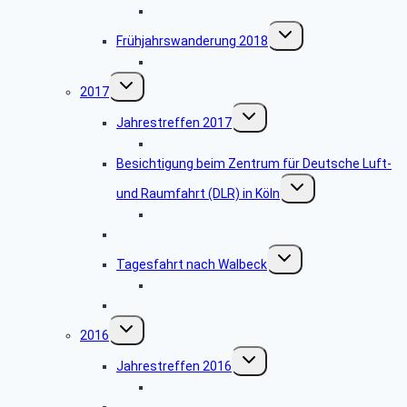
Bildergalerie Tagesfahrt 2018
Untermenü
Frühjahrswanderung 2018
umschalten
Bildergalerie Frühjahrswanderung 2018
Untermenü
2017
umschalten
Untermenü
Jahrestreffen 2017
umschalten
Bildergalerie Jahrestreffen 2017
Besichtigung beim Zentrum für Deutsche Luft-
Untermenü
und Raumfahrt (DLR) in Köln
umschalten
Bildergalerie DLR Köln
Besuch des Hänneschen Theaters
Untermenü
Tagesfahrt nach Walbeck
umschalten
Bildergalerie der Tagesfahrt nach Walbeck
Frühjahrswanderung 2017
Untermenü
2016
umschalten
Untermenü
Jahrestreffen 2016
umschalten
Bildergalerie Jahrestreffen 2016
Besuch des Hänneschen Theaters