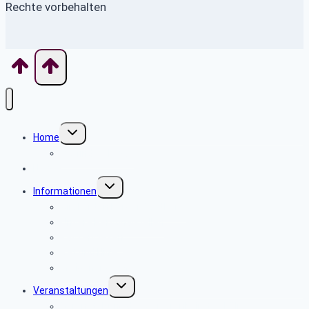
Rechte vorbehalten
Untermenü
Home
umschalten
Wo finde ich was
News
Untermenü
Informationen
umschalten
Girokonten bei der Postbank
Unsere Personalstellen
Kassenwesen
Rat und Hilfe
In eigener Sache
Untermenü
Veranstaltungen
umschalten
Veranstaltung des Seniorenbeirates Köln