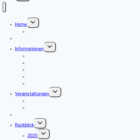
Untermenü
Home
umschalten
Wo finde ich was
News
Untermenü
Informationen
umschalten
Girokonten bei der Postbank
Unsere Personalstellen
Kassenwesen
Rat und Hilfe
In eigener Sache
Untermenü
Veranstaltungen
umschalten
Veranstaltung des Seniorenbeirates Köln
Reisebedingungen
Der Seniorenkurier
Untermenü
Rückblick
umschalten
Untermenü
2025
umschalten