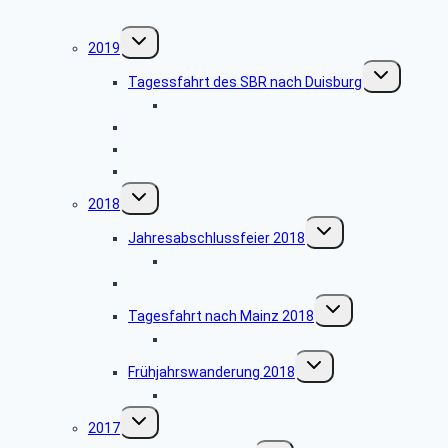
Rhöndorf
Untermenü
2019
umschalten
Untermenü
Tagessfahrt des SBR nach Duisburg
umschalten
Bildergalerie
Besichtigung Kloster Mariawald
Herbstwanderung 2019
Jahrestreffen 2019
Untermenü
2018
umschalten
Untermenü
Jahresabschlussfeier 2018
umschalten
Bildergalerie Jahresabschlussfeier 2018
Besuch des Hänneschen Theaters
Untermenü
Tagesfahrt nach Mainz 2018
umschalten
Bildergalerie Tagesfahrt 2018
Untermenü
Frühjahrswanderung 2018
umschalten
Bildergalerie Frühjahrswanderung 2018
Untermenü
2017
umschalten