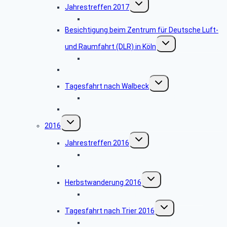
Untermenü
Jahrestreffen 2017
umschalten
Bildergalerie Jahrestreffen 2017
Besichtigung beim Zentrum für Deutsche Luft-
Untermenü
und Raumfahrt (DLR) in Köln
umschalten
Bildergalerie DLR Köln
Besuch des Hänneschen Theaters
Untermenü
Tagesfahrt nach Walbeck
umschalten
Bildergalerie der Tagesfahrt nach Walbeck
Frühjahrswanderung 2017
Untermenü
2016
umschalten
Untermenü
Jahrestreffen 2016
umschalten
Bildergalerie Jahrestreffen 2016
Besuch des Hänneschen Theaters
Untermenü
Herbstwanderung 2016
umschalten
Bildergalerie Herbstwanderung 2016
Untermenü
Tagesfahrt nach Trier 2016
umschalten
Bildergalerie Tagesfahrt Trier 2016