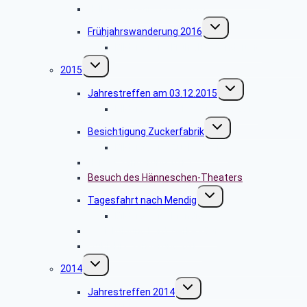
Halbtagesfahrt 17.05.2016
Untermenü
Frühjahrswanderung 2016
umschalten
Bildergalerie Frühjahrswanderung
Untermenü
2015
umschalten
Untermenü
Jahrestreffen am 03.12.2015
umschalten
Bildergalerie Jahrestreffen 2015
Untermenü
Besichtigung Zuckerfabrik
umschalten
Bildergalerie Zuckerfabrik
Herbstwanderung 2015
Besuch des Hänneschen-Theaters
Untermenü
Tagesfahrt nach Mendig
umschalten
Bildergalerie Mendig
Besichtigung Ford Werke Köln
Frühjahrswanderung 2015
Untermenü
2014
umschalten
Untermenü
Jahrestreffen 2014
umschalten