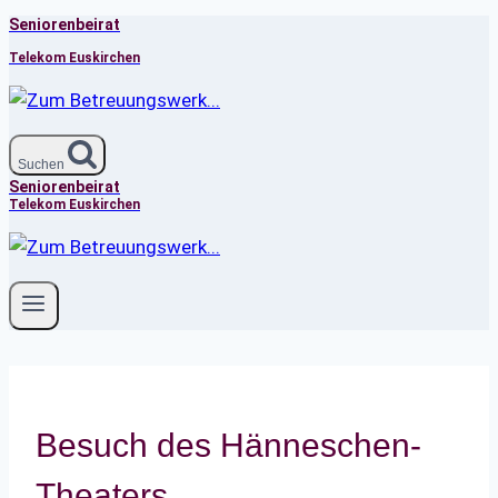
Seniorenbeirat
Zum
Inhalt
Telekom Euskirchen
springen
Suchen
Seniorenbeirat
Telekom Euskirchen
Besuch des Hänneschen-
Theaters