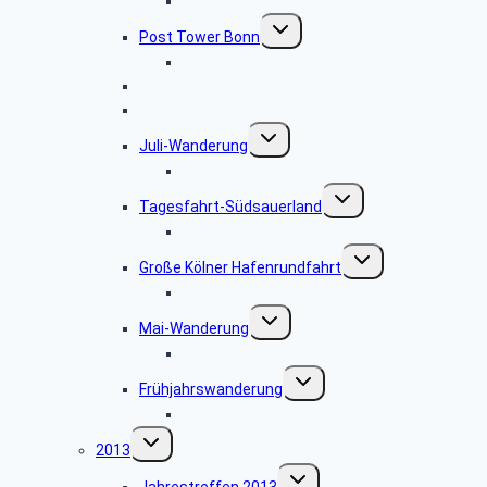
Bildergalerie 2014
Untermenü
Post Tower Bonn
umschalten
Bildergalerie Post Tower
Hänneschen Theater 2014
September-Wanderung
Untermenü
Juli-Wanderung
umschalten
Bildergalerie Juli-Wanderung
Untermenü
Tagesfahrt-Südsauerland
umschalten
Bildergalerie Südsauerland
Untermenü
Große Kölner Hafenrundfahrt
umschalten
Bildergalerie Hafenrundfahrt
Untermenü
Mai-Wanderung
umschalten
Bildergalerie Mai-Wanderung
Untermenü
Frühjahrswanderung
umschalten
Bildergalerie Frühjahrswanderung
Untermenü
2013
umschalten
Untermenü