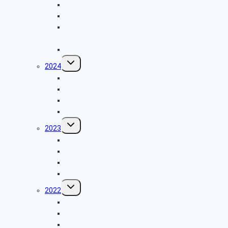
Jahrestreffen 2025
Besichtigung VZ DM in Weilerswist
Stadtrundfahrt Köln mit geführter Besichtigung
des Kölner Friedhofs Melaten
Frühjahrswanderung
Untermenü
2024
umschalten
Jahrestreffen
Besichtigung der Ordensburg Vogelsang
Wanderung des SBR
Besichtigung des Fliegerhorsts Nörvenich
Untermenü
2023
umschalten
Jahrestreffen 2023
Besuch des Hänneschen Theather
Flughafenbesichtigung Köln-Bonn
Führung durch den Fernwärmetunnel Köln
Untermenü
2022
umschalten
Jahrestreffen 2022
Sommerwanderung Billiger Wald
Halbtagesfahrt zum „Adenauerhaus“ in