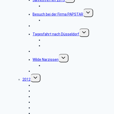
Jahrestreffen 2013
umschalten
Bildergalerie Jahrestreffen 2013
Untermenü
Besuch bei der Firma PAPSTAR
umschalten
Bildergalerie Firma PAPSTAR
Ville-Herbstwanderung
Untermenü
Tagesfahrt nach Düsseldorf
umschalten
Bildergalerie Schuhfabrik Ara
Bildergalerie Landtag NRW
Besuch im Hänneschen Theater
Untermenü
Wilde Narzissen
umschalten
Bildergalerie
Änderung im Seniorenbeirat
Untermenü
2012
umschalten
Jahrestreffen der Senioren 2012
Besuch des Eierhofes
Wanderung in der Ville
Wanderung Schavener Heide
Tagesfahrt nach Maastricht
Wanderung im Genfbachtal