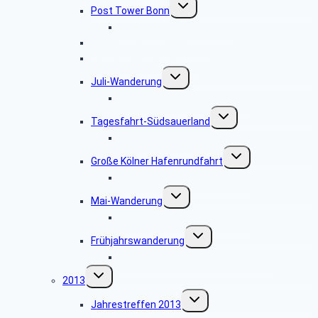
Untermenü
Post Tower Bonn
umschalten
Bildergalerie Post Tower
Hänneschen Theater 2014
September-Wanderung
Untermenü
Juli-Wanderung
umschalten
Bildergalerie Juli-Wanderung
Untermenü
Tagesfahrt-Südsauerland
umschalten
Bildergalerie Südsauerland
Untermenü
Große Kölner Hafenrundfahrt
umschalten
Bildergalerie Hafenrundfahrt
Untermenü
Mai-Wanderung
umschalten
Bildergalerie Mai-Wanderung
Untermenü
Frühjahrswanderung
umschalten
Bildergalerie Frühjahrswanderung
Untermenü
2013
umschalten
Untermenü
Jahrestreffen 2013
umschalten