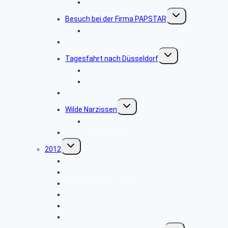
Bildergalerie Jahrestreffen 2013
Untermenü
Besuch bei der Firma PAPSTAR
umschalten
Bildergalerie Firma PAPSTAR
Ville-Herbstwanderung
Untermenü
Tagesfahrt nach Düsseldorf
umschalten
Bildergalerie Schuhfabrik Ara
Bildergalerie Landtag NRW
Besuch im Hänneschen Theater
Untermenü
Wilde Narzissen
umschalten
Bildergalerie
Änderung im Seniorenbeirat
Untermenü
2012
umschalten
Jahrestreffen der Senioren 2012
Besuch des Eierhofes
Wanderung in der Ville
Wanderung Schavener Heide
Tagesfahrt nach Maastricht
Wanderung im Genfbachtal
Untermenü