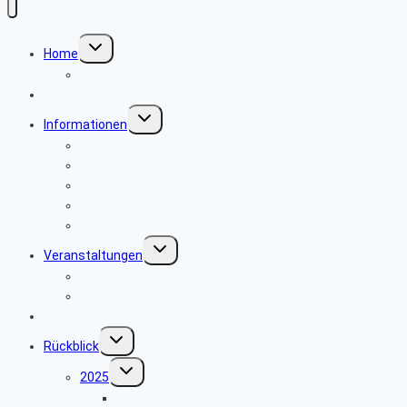
Untermenü
Home
umschalten
Wo finde ich was
News
Untermenü
Informationen
umschalten
Girokonten bei der Postbank
Unsere Personalstellen
Kassenwesen
Rat und Hilfe
In eigener Sache
Untermenü
Veranstaltungen
umschalten
Veranstaltung des Seniorenbeirates Köln
Reisebedingungen
Der Seniorenkurier
Untermenü
Rückblick
umschalten
Untermenü
2025
umschalten
Jahrestreffen 2025