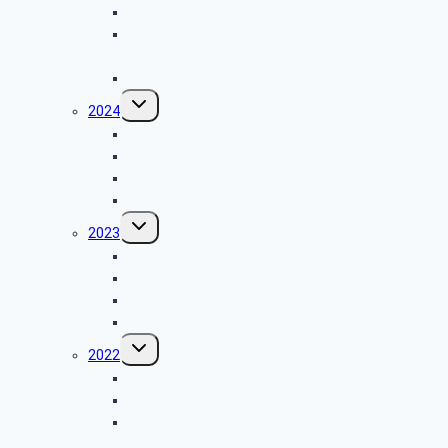
Besichtigung VZ DM in Weilerswist
Stadtrundfahrt Köln mit geführter Besichtigung
des Kölner Friedhofs Melaten
Frühjahrswanderung
Untermenü
2024
umschalten
Jahrestreffen
Besichtigung der Ordensburg Vogelsang
Wanderung des SBR
Besichtigung des Fliegerhorsts Nörvenich
Untermenü
2023
umschalten
Jahrestreffen 2023
Besuch des Hänneschen Theather
Flughafenbesichtigung Köln-Bonn
Führung durch den Fernwärmetunnel Köln
Untermenü
2022
umschalten
Jahrestreffen 2022
Sommerwanderung Billiger Wald
Halbtagesfahrt zum „Adenauerhaus“ in
Rhöndorf