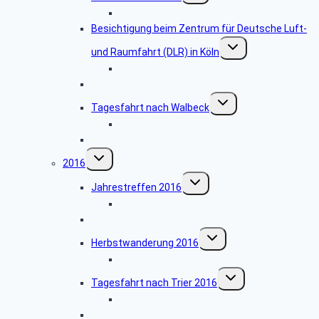
Bildergalerie Jahrestreffen 2017
Besichtigung beim Zentrum für Deutsche Luft-
Untermenü
und Raumfahrt (DLR) in Köln
umschalten
Bildergalerie DLR Köln
Besuch des Hänneschen Theaters
Untermenü
Tagesfahrt nach Walbeck
umschalten
Bildergalerie der Tagesfahrt nach Walbeck
Frühjahrswanderung 2017
Untermenü
2016
umschalten
Untermenü
Jahrestreffen 2016
umschalten
Bildergalerie Jahrestreffen 2016
Besuch des Hänneschen Theaters
Untermenü
Herbstwanderung 2016
umschalten
Bildergalerie Herbstwanderung 2016
Untermenü
Tagesfahrt nach Trier 2016
umschalten
Bildergalerie Tagesfahrt Trier 2016
Halbtagesfahrt 17.05.2016