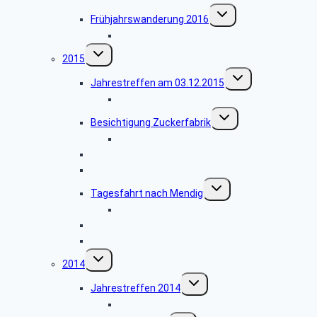
Untermenü
Frühjahrswanderung 2016
umschalten
Bildergalerie Frühjahrswanderung
Untermenü
2015
umschalten
Untermenü
Jahrestreffen am 03.12.2015
umschalten
Bildergalerie Jahrestreffen 2015
Untermenü
Besichtigung Zuckerfabrik
umschalten
Bildergalerie Zuckerfabrik
Herbstwanderung 2015
Besuch des Hänneschen-Theaters
Untermenü
Tagesfahrt nach Mendig
umschalten
Bildergalerie Mendig
Besichtigung Ford Werke Köln
Frühjahrswanderung 2015
Untermenü
2014
umschalten
Untermenü
Jahrestreffen 2014
umschalten
Bildergalerie 2014